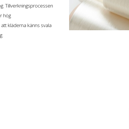
kog. Tillverkningsprocessen
ar hög
 att kläderna känns svala
g.