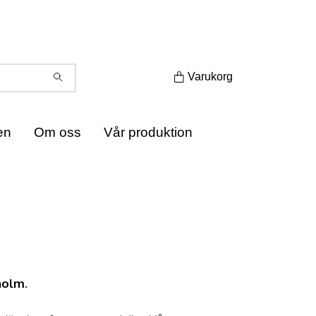
Varukorg
en
Om oss
Vår produktion
holm.