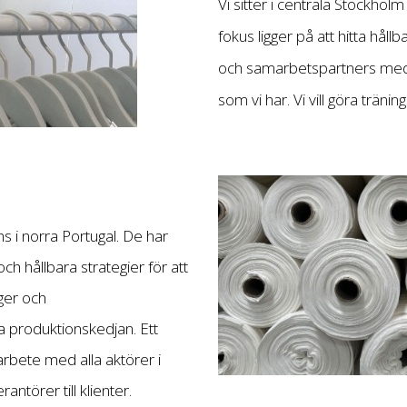
Vi sitter i centrala Stockholm
fokus ligger på att hitta hållb
och samarbetspartners med s
som vi har. Vi vill göra träni
s i norra Portugal. De har
h hållbara strategier för att
yger och
a produktionskedjan. Ett
rbete med alla aktörer i
ntörer till klienter.